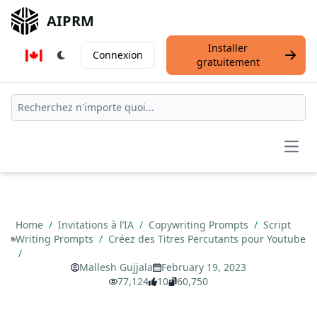
AIPRM
Installer
Connexion
gratuitement
Open
Home
/
Invitations à l’IA
/
Copywriting Prompts
/
Script
Writing Prompts
/
Créez des Titres Percutants pour Youtube
/
Mallesh Gujjala
February 19, 2023
77,124
10
60,750