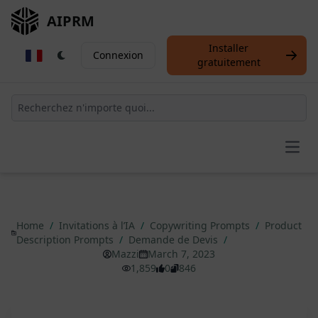
AIPRM
Installer
Connexion
gratuitement
Open
Home
/
Invitations à l’IA
/
Copywriting Prompts
/
Product
Description Prompts
/
Demande de Devis
/
Mazzi
March 7, 2023
1,859
0
846