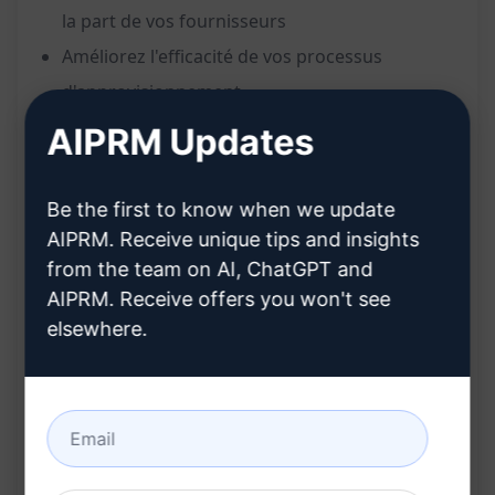
la part de vos fournisseurs
Améliorez l'efficacité de vos processus
d'approvisionnement
Augmentez la qualité des offres reçues
AIPRM Updates
Avantages :
Be the first to know when we update
AIPRM. Receive unique tips and insights
Économisez du temps en automatisant la
from the team on AI, ChatGPT and
création de demandes de devis
AIPRM. Receive offers you won't see
Augmentez la compétitivité des offres grâce à
elsewhere.
des demandes détaillées
Réduisez les erreurs et les malentendus grâce
à des RFQ précis
Optimisez vos relations avec vos fournisseurs
en facilitant la communication