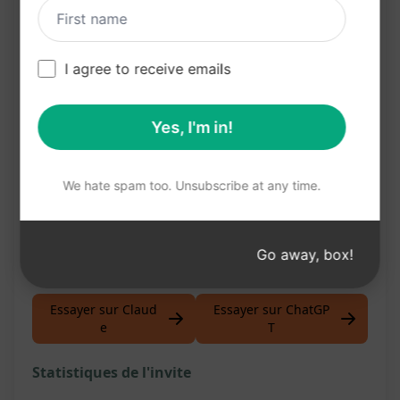
Améliorez la rentabilité de vos achats en
sélectionnant les meilleures offres
I agree to receive emails
Ces fonctionnalités vous aideront à optimiser vos
processus d'approvisionnement et à obtenir les
Yes, I'm in!
meilleures offres de la part de vos fournisseurs.
Cliquez sur le bouton "Essayez ce prompt sur
We hate spam too. Unsubscribe at any time.
ChatGPT" pour découvrir comment ce prompt
peut améliorer votre gestion des demandes de
devis.
Go away, box!
Essayer sur Claud
Essayer sur ChatGP
e
T
Statistiques de l'invite