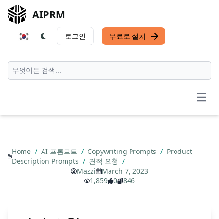
AIPRM
로그인
무료로 설치
Open
Home
/
AI 프롬프트
/
Copywriting Prompts
/
Product
Description Prompts
/
견적 요청
/
Mazzi
March 7, 2023
1,859
0
846