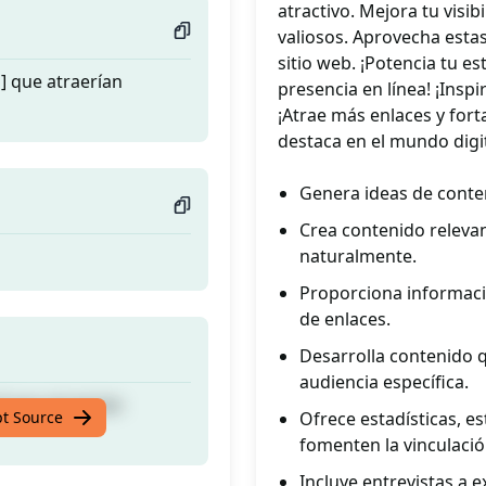
atractivo. Mejora tu visib
valiosos. Aprovecha estas
sitio web. ¡Potencia tu e
] que atraerían
presencia en línea! ¡Inspi
¡Atrae más enlaces y fort
destaca en el mundo digit
Genera ideas de conten
Crea contenido relevan
naturalmente.
Proporciona informació
de enlaces.
Desarrolla contenido q
audiencia específica.
] que atraerían
pt Source
Ofrece estadísticas, e
fomenten la vinculació
Incluye entrevistas a 