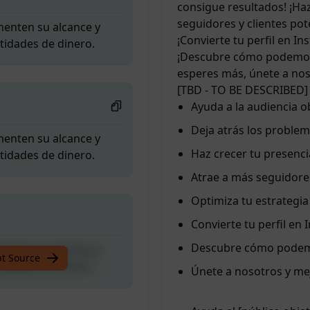
consigue resultados! ¡Haz
seguidores y clientes pot
enten su alcance y
¡Convierte tu perfil en I
tidades de dinero.
¡Descubre cómo podemos p
esperes más, únete a nos
[TBD - TO BE DESCRIBED]
Ayuda a la audiencia o
Deja atrás los problem
enten su alcance y
Haz crecer tu presenci
tidades de dinero.
Atrae a más seguidores
Optimiza tu estrategi
Convierte tu perfil en
Descubre cómo podemos
enten su alcance y
pt Source
tidades de dinero.
Únete a nosotros y me