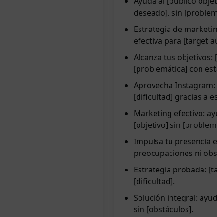
Ayuda al [público objet
deseado], sin [problem
Estrategia de marketin
efectiva para [target a
Alcanza tus objetivos: 
[problemática] con est
Aprovecha Instagram: [
[dificultad] gracias a e
Marketing efectivo: ay
[objetivo] sin [problem
Impulsa tu presencia e
preocupaciones ni obs
Estrategia probada: [t
[dificultad].
Solución integral: ayud
sin [obstáculos].