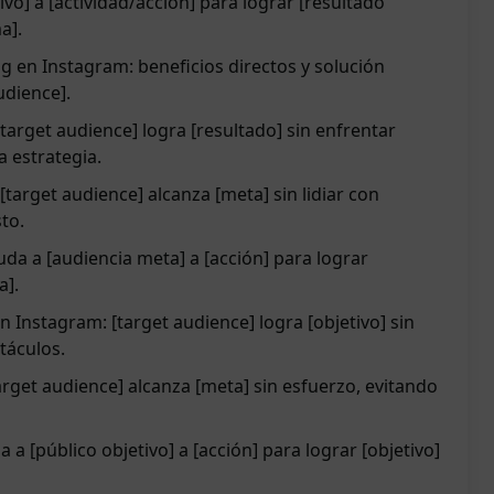
ivo] a [actividad/acción] para lograr [resultado
a].
g en Instagram: beneficios directos y solución
udience].
[target audience] logra [resultado] sin enfrentar
a estrategia.
target audience] alcanza [meta] sin lidiar con
sto.
uda a [audiencia meta] a [acción] para lograr
a].
n Instagram: [target audience] logra [objetivo] sin
táculos.
arget audience] alcanza [meta] sin esfuerzo, evitando
a a [público objetivo] a [acción] para lograr [objetivo]