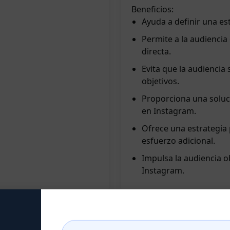
Beneficios:
Ayuda a definir una es
Permite a la audiencia
directa.
Evita que la audiencia 
objetivos.
Proporciona una soluci
en Instagram.
Ofrece una estrategia
esfuerzo adicional.
Impulsa la audiencia o
Instagram.