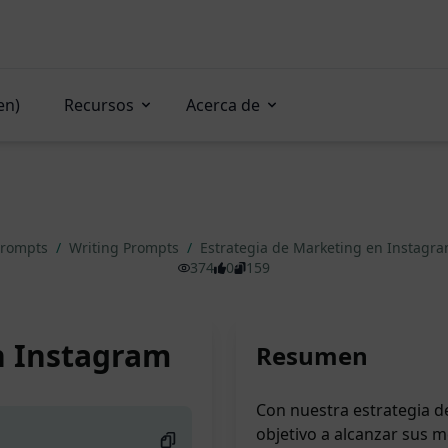
en)
Recursos
Acerca de
Prompts
/
Writing Prompts
/
Estrategia de Marketing en Instagr
374
0
159
n Instagram
Resumen
Con nuestra estrategia d
objetivo a alcanzar sus m