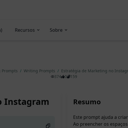
n)
Recursos
Sobre
g Prompts
/
Writing Prompts
/
Estratégia de Marketing no Insta
374
0
159
o Instagram
Resumo
Este prompt ajuda a cria
Ao preencher os espaços