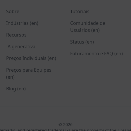
Sobre
Tutoriais
Indústrias (en)
Comunidade de
Usuários (en)
Recursos
Status (en)
IA generativa
Faturamento e FAQ (en)
Preços Individuais (en)
Preços para Equipes
(en)
Blog (en)
© 2026
ademarks, and registered trademarks are the property of their resp