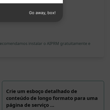
Go away, box!
, recomendamos instalar o AIPRM gratuitamente e
Crie um esboço detalhado de
conteúdo de longo formato para uma
página de serviço …