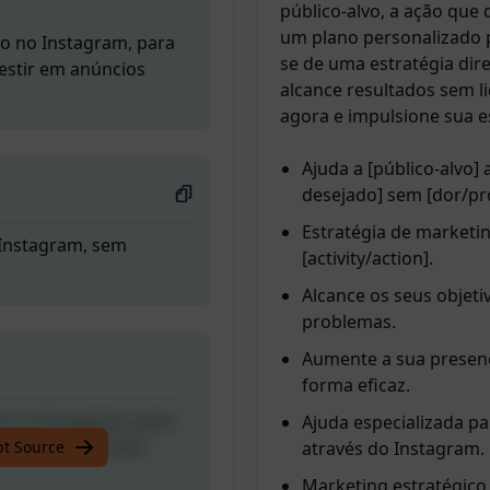
público-alvo, a ação que 
um plano personalizado p
o no Instagram, para
se de uma estratégia dir
estir em anúncios
alcance resultados sem 
agora e impulsione sua e
Ajuda a [público-alvo]
desejado] sem [dor/pr
Estratégia de marketin
 Instagram, sem
[activity/action].
Alcance os seus objeti
problemas.
Aumente a sua presenç
forma eficaz.
o no Instagram, para
Ajuda especializada pa
estir em anúncios
pt Source
através do Instagram.
Marketing estratégico