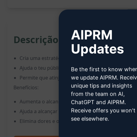
AIPRM
Descrição:
Updates
Cria uma estratégia de marketing no Instagram p
Ajuda o teu público-alvo a alcançar um objetivo es
Be the first to know whe
we update AIPRM. Recei
Permite que atinjam resultados desejados sem li
unique tips and insights
Benefícios:
from the team on AI,
Aumenta o alcance e o engajamento no Instagram
ChatGPT and AIPRM.
Receive offers you won't
Ajuda a alcançar objetivos de marketing de forma 
see elsewhere.
Elimina dores e obstáculos comuns no processo d