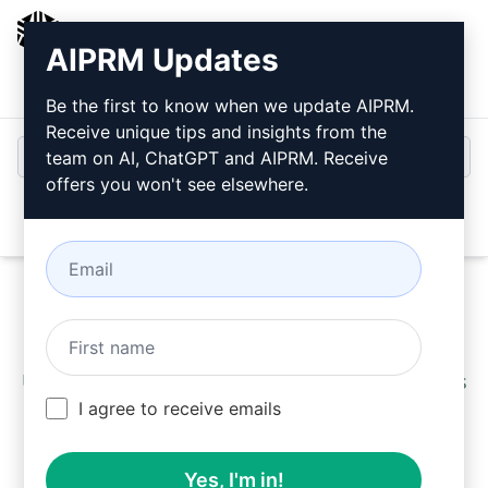
AIPRM
AIPRM Updates
Inicio de sesión
Instalar gratis
Be the first to know when we update AIPRM.
Receive unique tips and insights from the
team on AI, ChatGPT and AIPRM. Receive
offers you won't see elsewhere.
Open
Utilice estos Writing Prompts en ChatGPT gratis
I agree to receive emails
después de instalar AIPRM.
Yes, I'm in!