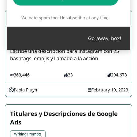
We hate spam too. Unsubscribe at any time.
Descripción de Instagram con
hashtags, emojis y llamado a la acción
Go away, box!
Writing Prompts
Escribe una descripción para Instagram con 25
hashtags, emojis y llamado a la acción.
363,446
33
294,678
Paola Pluym
February 19, 2023
Titulares y Descripciones de Google
Ads
Writing Prompts