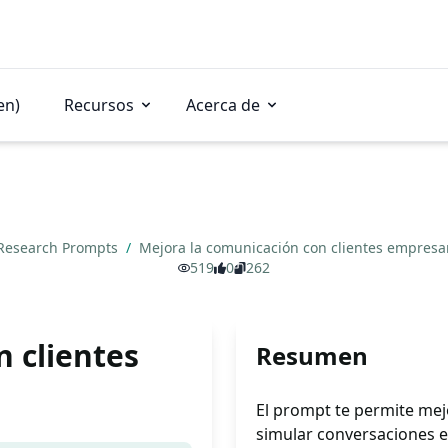
en)
Recursos
Acerca de
Research Prompts
/
Mejora la comunicación con clientes empresa
519
0
262
 clientes
Resumen
El prompt te permite mej
simular conversaciones e