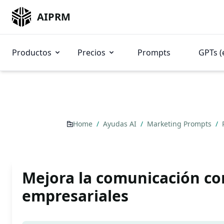
AIPRM
Productos
Precios
Prompts
GPTs (
Home
/
Ayudas AI
/
Marketing Prompts
/
Mejora la comunicación con
empresariales