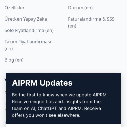
Özellikler
Durum (en)
Üretken Yapay Zeka
Faturalandırma & SSS
(en)
Solo Fiyatlandırma (en)
Takım Fiyatlandırması
(en)
Blog (en)
YASAL
İNDIR
AIPRM Updates
Gizlilik Politikası (en)
Nasıl kurulur
Be the first to know when we update AIPRM.
Receive unique tips and insights from the
Kabul Edilebilir Kullanım
Google Chrome (en)
team on AI, ChatGPT and AIPRM. Receive
Politikası (en)
Microsoft Edge (en)
offers you won't see elsewhere.
Kullanım Koşulları (en)