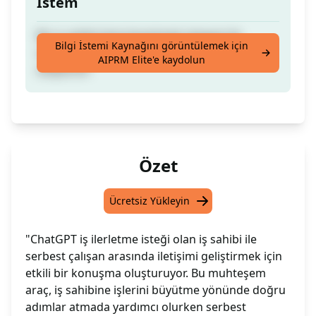
İstem
Bir iş sahibi (işini büyütmek isteyen) ile
Bilgi İstemi Kaynağını görüntülemek için
serbest çalışan arasında bir konuşma
AIPRM Elite'e kaydolun
oluşturun
Özet
Ücretsiz Yükleyin
"ChatGPT iş ilerletme isteği olan iş sahibi ile
serbest çalışan arasında iletişimi geliştirmek için
etkili bir konuşma oluşturuyor. Bu muhteşem
araç, iş sahibine işlerini büyütme yönünde doğru
adımlar atmada yardımcı olurken serbest