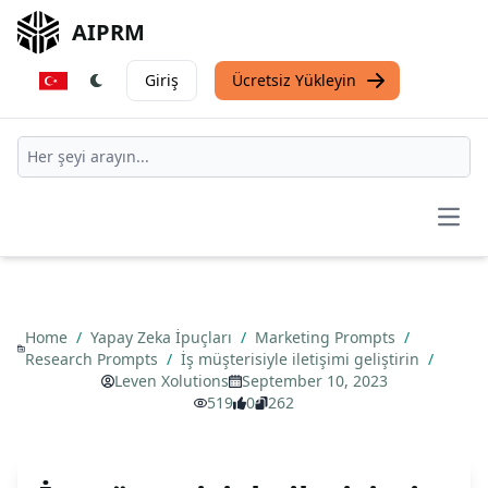
AIPRM
Giriş
Ücretsiz Yükleyin
Open
Home
/
Yapay Zeka İpuçları
/
Marketing Prompts
/
Research Prompts
/
İş müşterisiyle iletişimi geliştirin
/
Leven Xolutions
September 10, 2023
519
0
262