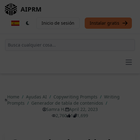
AIPRM
Inicio de sesión
Instalar gratis
Open
Home
/
Ayudas AI
/
Copywriting Prompts
/
Writing
Prompts
/
Generador de tabla de contenidos
/
Samra H.
April 22, 2023
2,760
1
1,699