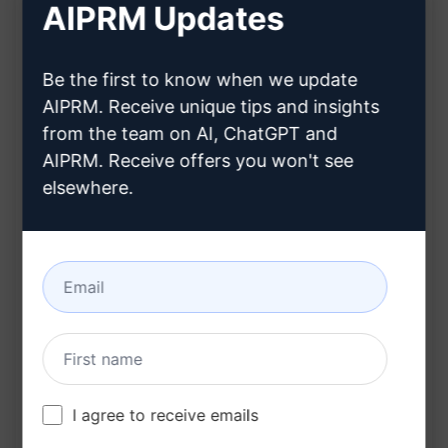
Características:
AIPRM Updates
Crea una tabla de contenido a partir del título
Be the first to know when we update
y la descripción del libro
AIPRM. Receive unique tips and insights
Ayuda a organizar el contenido de tu libro de
from the team on AI, ChatGPT and
manera efectiva
AIPRM. Receive offers you won't see
Perfecto para autores, estudiantes y
elsewhere.
profesionales
Genera una estructura clara y coherente para
tu obra escrita
Beneficios:
Ahorra tiempo al no tener que crear
manualmente la tabla de contenido
I agree to receive emails
Asegura una organización lógica y coherente