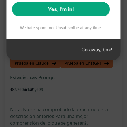
de tu libro
Yes, I'm in!
Facilita la planificación y escritura de tu
contenido
We hate spam too. Unsubscribe at any time.
Proporciona una visión general instantánea de
la estructura de tu libro
Go away, box!
Prueba en Claude
Prueba en ChatGPT
Estadísticas Prompt
2,760
1
1,699
Nota: No se ha comprobado la exactitud de la
descripción anterior. Para una mejor
comprensión de lo que se generará,