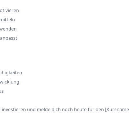
otivieren
mitteln
uwenden
 anpasst
ähigkeiten
twicklung
us
 zu investieren und melde dich noch heute für den [Kursnam