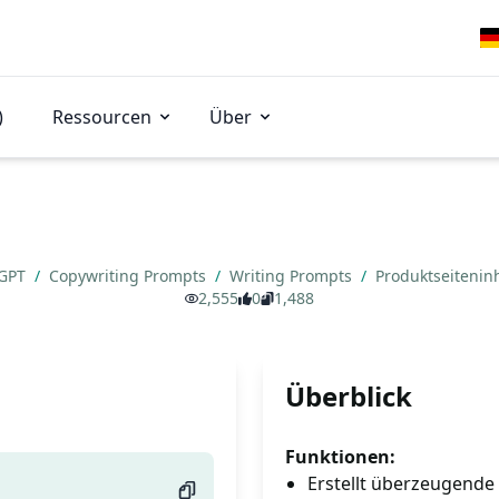
)
Ressourcen
Über
tGPT
/
Copywriting Prompts
/
Writing Prompts
/
Produktseitenin
2,555
0
1,488
Überblick
Funktionen:
Erstellt überzeugend