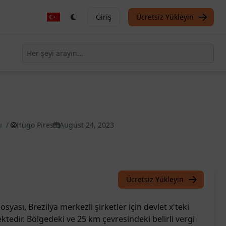
Giriş
Ücretsiz Yükleyin
rı
/
Hugo Pires
August 24, 2023
Ücretsiz Yükleyin
ası, Brezilya merkezli şirketler için devlet x'teki
mektedir. Bölgedeki ve 25 km çevresindeki belirli vergi