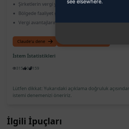
see elsewhere.
Şirketlerin vergi yükünü azaltmalarına yardımcı ol
Bölgede faaliyet gösteren şirketler için maliyet tas
Vergi avantajlarından haberdar olmayı ve bu fırsatl
Claude'u dene
ChatGPT'yi deneyin
İstem İstatistikleri
315
0
159
Lütfen dikkat: Yukarıdaki açıklama doğruluk açısından
istemi denemenizi öneririz.
İlgili İpuçları