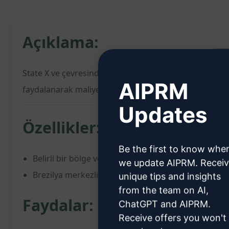
Açıklama:
State X ve çevresindeki bölge için vergi fırsatları: Brezi
AIPRM
faydalanarak maliyetlerini azaltmalarına olanak tanır.
Updates
Özellikler:
Be the first to know whe
Belirli bir bölge ve 25 km çevresindeki vergi fırsatlar
we update AIPRM. Recei
Brezilya merkezli şirketlerin bu avantajlardan yar
unique tips and insights
from the team on AI,
Faydalar:
ChatGPT and AIPRM.
Receive offers you won't