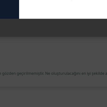
ur
arrufu sağlar
arı değerlendirmeyi kolaylaştırır
 gözden geçirilmemiştir. Ne oluşturulacağını en iyi şekilde 