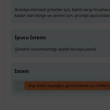
Brezilya merkezli şirketler için, belirli vergi fırsatlar
kadar olan bölge ve çevresi için, prompt ipucundaki
İpucu İstemi
[Şirketin konumlandığı eyaleti buraya yazın]
İstem
Brezilya merkezli şirketler için, belirli vergi fırsatlar
Bilgi İstemi Kaynağını görüntülemek için AIPRM E
kadar olan bölge ve çevresi için, prompt ipucundaki