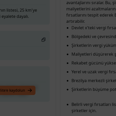
avantajlarını sıralar. Bu, 
maliyetlerini azaltmaların
ının listesi, 25 km'ye
fırsatlarını tespit edere
 eyalete dayalı.
artırabilir.
Devlet x'teki vergi fırsa
Bölgedeki ve çevresinde
Şirketlerin vergi yüküm
Maliyetleri düşürerek şir
Rekabet gücünü yüksel
Yerel ve uzak vergi fırs
Brezilya merkezli şirket
ının listesi, 25 km'ye
Şirketlerin büyüme pota
lite'e kaydolun
 eyalete dayalı.
Belirli vergi fırsatları 
şirketler için.