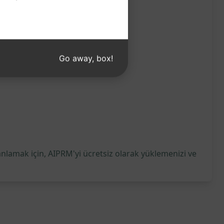
Go away, box!
anlamak için, AIPRM'yi ücretsiz olarak yüklemenizi ve