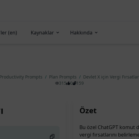
ler (en)
Kaynaklar
Hakkında
Productivity Prompts
/
Plan Prompts
/
Devlet X için Vergi Fırsatla
315
0
159
ı
Özet
Bu özel ChatGPT komut dosy
vergi fırsatlarını belirle