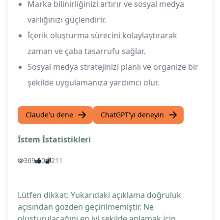
Marka bilinirliğinizi artırır ve sosyal medya
varlığınızı güçlendirir.
İçerik oluşturma sürecini kolaylaştırarak
zaman ve çaba tasarrufu sağlar.
Sosyal medya stratejinizi planlı ve organize bir
şekilde uygulamanıza yardımcı olur.
Claude'u dene
ChatGPT'yi deneyin
İstem İstatistikleri
369
0
211
Lütfen dikkat: Yukarıdaki açıklama doğruluk
açısından gözden geçirilmemiştir. Ne
oluşturulacağını en iyi şekilde anlamak için,