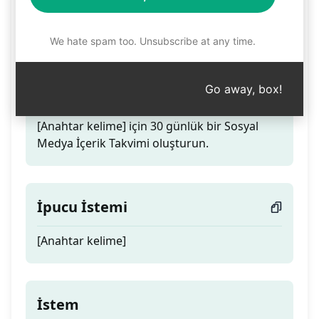
Sosyal Medya Uzmanı
İçerik Kutusu
We hate spam too. Unsubscribe at any time.
Go away, box!
Teaser
[Anahtar kelime] için 30 günlük bir Sosyal
Medya İçerik Takvimi oluşturun.
İpucu İstemi
[Anahtar kelime]
İstem