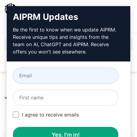
AIPRM
AIPRM Updates
Giriş
Ücretsiz Yükleyin
Be the first to know when we update AIPRM.
Receive unique tips and insights from the
team on AI, ChatGPT and AIPRM. Receive
offers you won't see elsewhere.
Open
Home
/
Yapay Zeka İpuçları
/
Productivity Prompts
/
Plan
Prompts
/
Sosyal Medya Uzmanı İçerik Kutusu
/
PromptJGBFrischeKick
June 13, 2023
369
0
211
I agree to receive emails
Yes, I'm in!