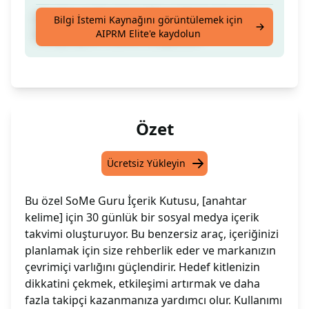
[Anahtar kelime] için 30 günlük bir Sosyal
Bilgi İstemi Kaynağını görüntülemek için
AIPRM Elite'e kaydolun
Medya İçerik Takvimi oluşturun.
Özet
Ücretsiz Yükleyin
Bu özel SoMe Guru İçerik Kutusu, [anahtar
kelime] için 30 günlük bir sosyal medya içerik
takvimi oluşturuyor. Bu benzersiz araç, içeriğinizi
planlamak için size rehberlik eder ve markanızın
çevrimiçi varlığını güçlendirir. Hedef kitlenizin
dikkatini çekmek, etkileşimi artırmak ve daha
fazla takipçi kazanmanıza yardımcı olur. Kullanımı