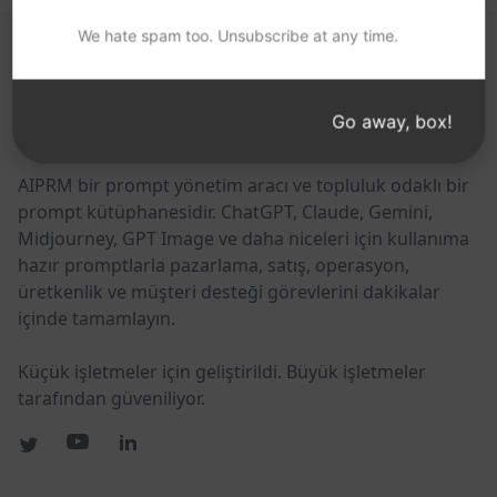
We hate spam too. Unsubscribe at any time.
BU BAĞLANTILARI FAYDALI BULABILIRSINIZ
Go away, box!
AIPRM
AIPRM bir prompt yönetim aracı ve topluluk odaklı bir
prompt kütüphanesidir. ChatGPT, Claude, Gemini,
Midjourney, GPT Image ve daha niceleri için kullanıma
hazır promptlarla pazarlama, satış, operasyon,
üretkenlik ve müşteri desteği görevlerini dakikalar
içinde tamamlayın.
Küçük işletmeler için geliştirildi. Büyük işletmeler
tarafından güveniliyor.