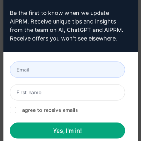
oluşturulacağını öğrenmek için
Be the first to know when we update
buraya tıklayın
AIPRM. Receive unique tips and insights
from the team on AI, ChatGPT and AIPRM.
Receive offers you won't see elsewhere.
3. Adım: Claude'unuzdaki İstemi
Kullanın
İstemi şimdi Claude'da deneyin
I agree to receive emails
Yes, I'm in!