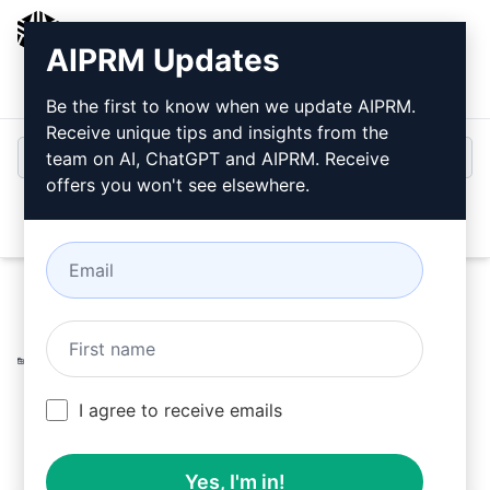
AIPRM
AIPRM Updates
Entrar
Instalar Gratuitamente
Be the first to know when we update AIPRM.
Receive unique tips and insights from the
team on AI, ChatGPT and AIPRM. Receive
offers you won't see elsewhere.
Open
Home
/
Prompts de IA
/
Marketing Prompts
/
Writing
Prompts
/
Campanha de Instalação de Aplicativos do
Google Ads
/
Digital Marketer
March 12, 2026
I agree to receive emails
1,680
0
710
Yes, I'm in!