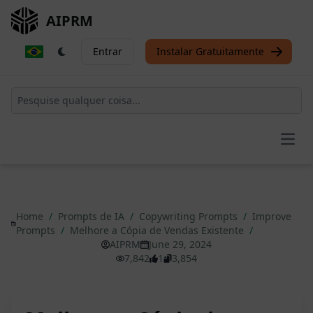
AIPRM
Entrar
Instalar Gratuitamente
Open
Home
/
Prompts de IA
/
Copywriting Prompts
/
Improve
Prompts
/
Melhore a Cópia de Vendas Existente
/
AIPRM
June 29, 2024
7,842
1
3,854