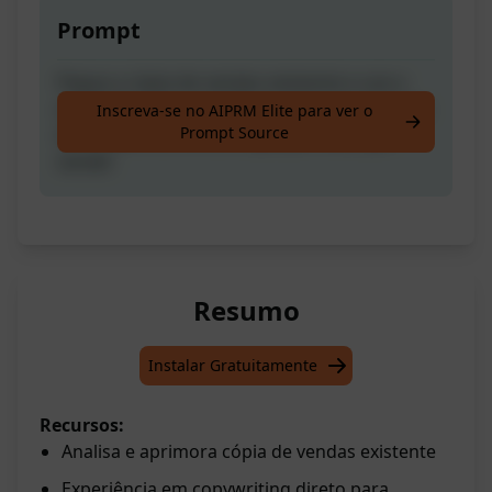
Prompt
Pegue a cópia de vendas existente e use a
experiência da redação de cópia de resposta
Inscreva-se no AIPRM Elite para ver o
Prompt Source
direta para torná-la a cópia perfeita, que
vende!
Resumo
Instalar Gratuitamente
Recursos:
Analisa e aprimora cópia de vendas existente
Experiência em copywriting direto para