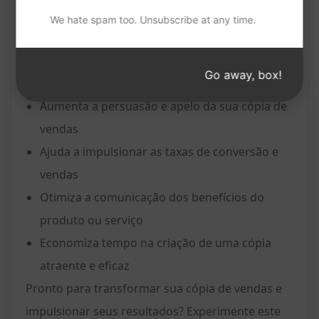
Sugere melhorias na estrutura, tom e apelo
We hate spam too. Unsubscribe at any time.
emocional da cópia de vendas
Benefícios:
Go away, box!
Aumenta a persuasão e apelo da sua cópia de
vendas
Ajuda a impulsionar as taxas de conversão e
vendas
Otimiza a comunicação dos benefícios do
produto ou serviço
Economiza tempo na criação de uma cópia
atraente e eficaz
Pronto para transformar sua cópia de vendas e
impulsionar seus resultados? Experimente este