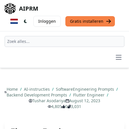
AIPRM
Inloggen
Gratis installeren
Open
Home
/
AI-instructies
/
SoftwareEngineering Prompts
/
Backend Development Prompts
/
Flutter Engineer
/
Tushar Asodariya
August 12, 2023
4,805
0
3,031