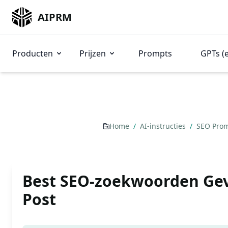
AIPRM
Producten
Prijzen
Prompts
GPTs (
Home
/
AI-instructies
/
SEO Pro
Best SEO-zoekwoorden Gev
Post