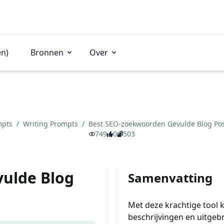
en)
Bronnen
Over
mpts
/
Writing Prompts
/
Best SEO-zoekwoorden Gevulde Blog Po
749
0
503
ulde Blog
Samenvatting
Met deze krachtige tool 
beschrijvingen en uitgeb