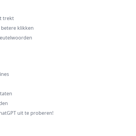
t trekt
betere klikken
sleutelwoorden
ines
ltaten
nden
hatGPT uit te proberen!