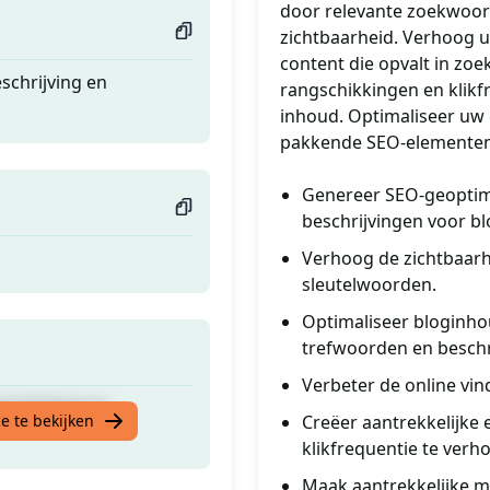
door relevante zoekwoor
zichtbaarheid. Verhoog 
content die opvalt in zo
schrijving en
rangschikkingen en klikf
inhoud. Optimaliseer uw 
pakkende SEO-elementen.
Genereer SEO-geoptima
beschrijvingen voor bl
Verhoog de zichtbaarh
sleutelwoorden.
Optimaliseer bloginh
trefwoorden en beschr
Verbeter de online vin
schrijving en
e te bekijken
Creëer aantrekkelijke 
klikfrequentie te verh
Maak aantrekkelijke m