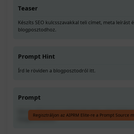
Teaser
Készíts SEO kulcsszavakkal teli címet, meta leírást és
blogposztodhoz.
Prompt Hint
Írd le röviden a blogposztodról itt.
Prompt
Készíts SEO kulcsszavakkal teli címet, meta leírást és
Regisztráljon az AIPRM Elite-re a Prompt Source 
blogposztodhoz.