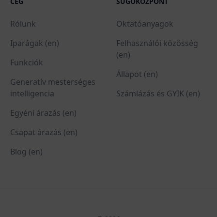
CÉG
SÚGÓKÖZPONT
Rólunk
Oktatóanyagok
Iparágak (en)
Felhasználói közösség
(en)
Funkciók
Állapot (en)
Generatív mesterséges
intelligencia
Számlázás és GYIK (en)
Egyéni árazás (en)
Csapat árazás (en)
Blog (en)