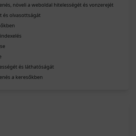
enés, növeli a weboldal hitelességét és vonzerejét
t és olvasottságát
esőkben
indexelés
ése
e
lességét és láthatóságát
lenés a keresőkben