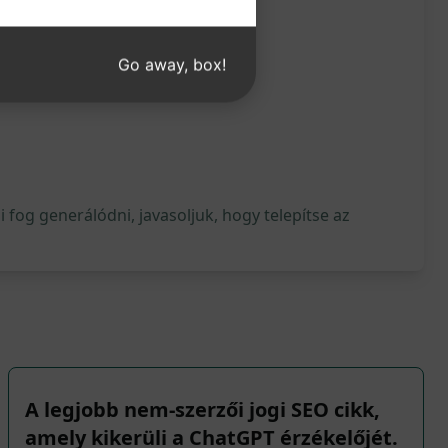
Go away, box!
fog generálódni, javasoljuk, hogy telepítse az
A legjobb nem-szerzői jogi SEO cikk,
amely kikerüli a ChatGPT érzékelőjét.