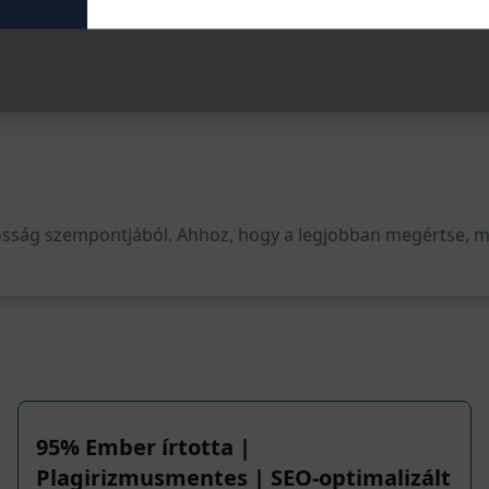
osság szempontjából. Ahhoz, hogy a legjobban megértse, mi 
95% Ember írtotta |
Plagirizmusmentes | SEO-optimalizált