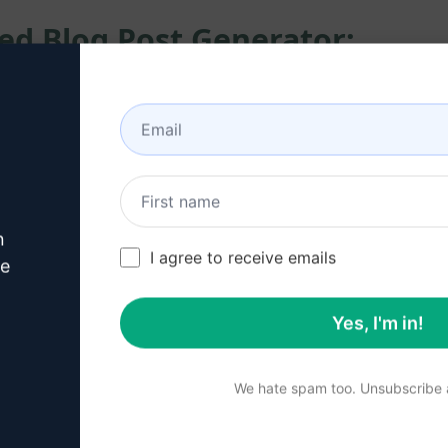
ed Blog Post Generator:
 leírásokat és kiterjesztett leírásokat blogjaihoz.
erjesztett leírások generálása
esőmotorok számára
n
I agree to receive emails
ve
ékonyabbá tételére
Yes, I'm in!
We hate spam too. Unsubscribe a
sőmotorok találati listáin
ogíráshoz