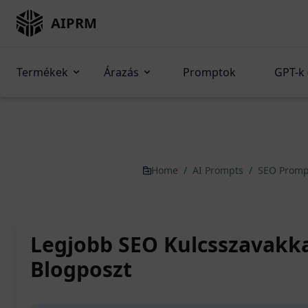
AIPRM
Termékek
Árazás
Promptok
GPT-k 
Home
/
AI Prompts
/
SEO Prom
Legjobb SEO Kulcsszavakkal
Blogposzt