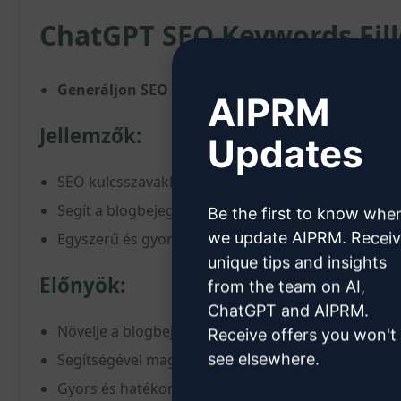
ChatGPT SEO Keywords Fill
Generáljon SEO kulcsszavakkal teli címeket, meta
AIPRM
Jellemzők:
Updates
SEO kulcsszavakkal teli címek, meta leírások és kit
Segít a blogbejegyzések optimalizálásában a ker
Be the first to know whe
we update AIPRM. Recei
Egyszerű és gyors módszer a blogbejegyzések hat
unique tips and insights
Előnyök:
from the team on AI,
ChatGPT and AIPRM.
Növelje a blogbejegyzések online láthatóságát
Receive offers you won't
see elsewhere.
Segítségével magasabb helyezéseket érhet el a kere
Gyors és hatékony SEO kulcsszavak generálása bl