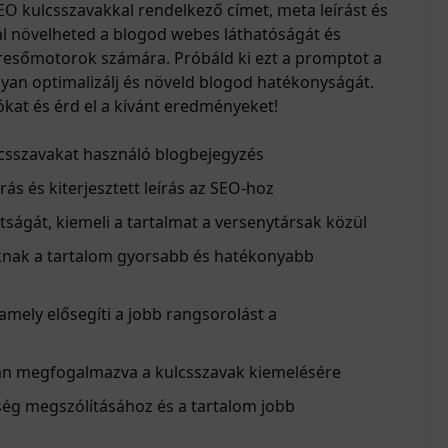
EO kulcsszavakkal rendelkező címet, meta leírást és
által növelheted a blogod webes láthatóságát és
resőmotorok számára. Próbáld ki ezt a promptot a
an optimalizálj és növeld blogod hatékonyságát.
ókat és érd el a kívánt eredményeket!
lcsszavakat használó blogbejegyzés
ás és kiterjesztett leírás az SEO-hoz
ttságát, kiemeli a tartalmat a versenytársak közül
knak a tartalom gyorsabb és hatékonyabb
 amely elősegíti a jobb rangsorolást a
san megfogalmazva a kulcsszavak kiemelésére
ség megszólításához és a tartalom jobb