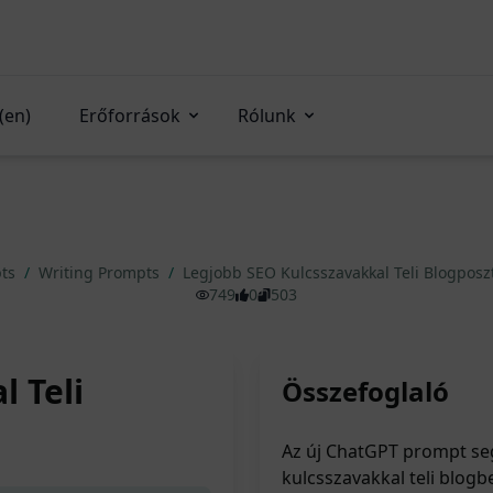
(en)
Erőforrások
Rólunk
pts
/
Writing Prompts
/
Legjobb SEO Kulcsszavakkal Teli Blogposz
749
0
503
 Teli
Összefoglaló
Az új ChatGPT prompt seg
kulcsszavakkal teli blog