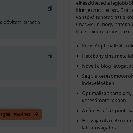
elkészítheted a legjobb S
kiterjesztett leírást. Ez
vonzóvá teheted azt a ke
 bővített leírást a
ChatGPT-n, hogy hatékony
Hajtsd végre az instrukci
Keresőoptimalizált ku
Hatékony cím, meta leír
Növeli a blog látogato
Segít a keresőmotoro
indexelésében
Optimalizált tartalom,
keresőmotorokban
A cím és leírás ponto
 bővített leírást a
megtekintéséhez
Hozzájárul a célközön
láthatóságához