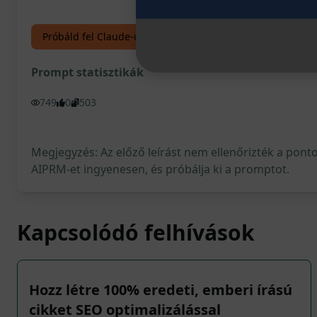
Próbáld fel Claude-ot
Próbáld ki a ChatGPT-n
Prompt statisztikák
749
0
503
Megjegyzés: Az előző leírást nem ellenőrizték a pont
AIPRM-et ingyenesen, és próbálja ki a promptot.
Kapcsolódó felhívások
Hozz létre 100% eredeti, emberi írású
cikket SEO optimalizálással