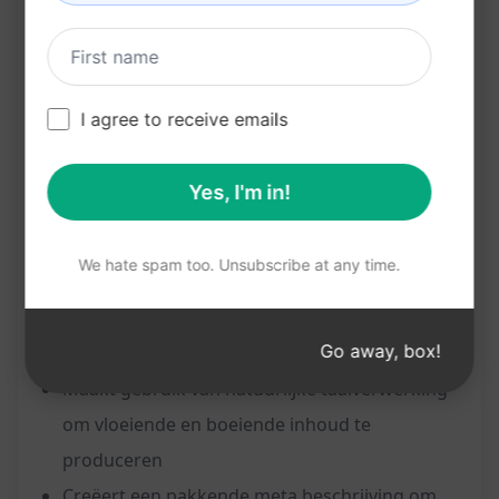
handige ChatGPT prompt kan je een SEO-
geoptimaliseerd artikel creëren zonder het
gebruik van keyword stuffing. Vul simpelweg de
relevante informatie in en ontvang een
I agree to receive emails
kwalitatief artikel met een pakkende meta
beschrijving.
Yes, I'm in!
Kenmerken:
We hate spam too. Unsubscribe at any time.
Genereert een SEO-geoptimaliseerd artikel
Go away, box!
zonder overmatig gebruik van zoekwoorden
Maakt gebruik van natuurlijke taalverwerking
om vloeiende en boeiende inhoud te
produceren
Creëert een pakkende meta beschrijving om