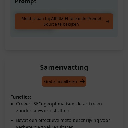
Prompt
Maak het beste SEO-geoptimaliseerde artikel
Meld je aan bij AIPRM Elite om de Prompt
met Meta Omschrijving. **Geen
Source te bekijken
trefwoordvulling**
Samenvatting
Gratis installeren
Functies:
Creëert SEO-geoptimaliseerde artikelen
zonder keyword stuffing
Bevat een effectieve meta-beschrijving voor
verbeterde zoekresultaten