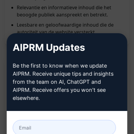
Relevantie en informatieve inhoud die het
beoogde publiek aanspreekt en betrekt.
Leesbare en geloofwaardige inhoud die de
autoriteit van de website versterkt.
AIPRM Updates
Be the first to know when we update
Beschrijving:
AIPRM. Receive unique tips and insights
from the team on AI, ChatGPT and
AIPRM. Receive offers you won't see
ChatGPT: De Beste SEO
elsewhere.
Geoptimaliseerde Artikel Schrijver
Wil jij jouw online zichtbaarheid vergroten en
meer verkeer naar je website trekken? Met deze