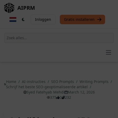
AIPRM
Inloggen
Gratis installeren
Open
Home
/
AI-instructies
/
SEO Prompts
/
Writing Prompts
/
Schrijf het beste SEO-geoptimaliseerde artikel
/
Syed Fatehyab Mehdi
March 12, 2026
375
0
232