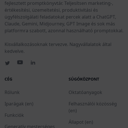
fejlesztett promptkönyvtár. Teljesítsen marketing-,
értékesítési, üzemeltetési, produktivitási és
ügyfélszolgálati feladatokat percek alatt a ChatGPT,
Claude, Gemini, Midjourney, GPT Image és sok más
platformra szabott, azonnal használható promptokkal.
Kisvállalkozásoknak tervezve. Nagyvállalatok által
kedvelve.
CÉG
SÚGÓKÖZPONT
Rólunk
Oktatóanyagok
Iparágak (en)
Felhasználói közösség
(en)
Funkciók
Állapot (en)
Generatív mesterséges