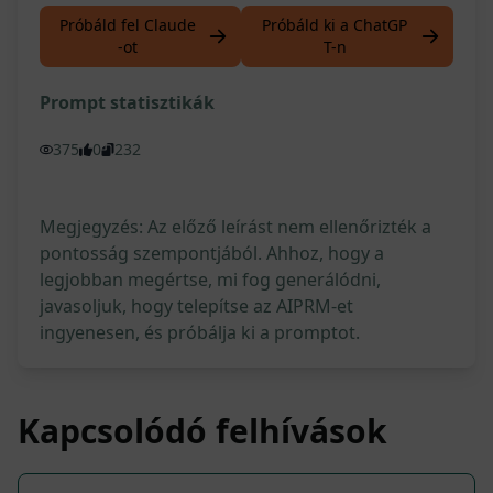
Próbáld fel Claude
Próbáld ki a ChatGP
-ot
T-n
Prompt statisztikák
375
0
232
Megjegyzés: Az előző leírást nem ellenőrizték a
pontosság szempontjából. Ahhoz, hogy a
legjobban megértse, mi fog generálódni,
javasoljuk, hogy telepítse az AIPRM-et
ingyenesen, és próbálja ki a promptot.
Kapcsolódó felhívások