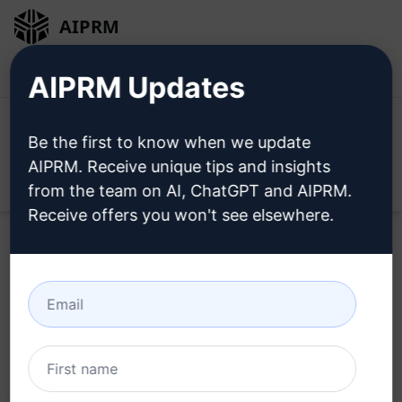
AIPRM
Bejelentkezés
Telepítse ingyen
AIPRM Updates
Be the first to know when we update
AIPRM. Receive unique tips and insights
Open
from the team on AI, ChatGPT and AIPRM.
Receive offers you won't see elsewhere.
Home
/
AI Prompts
/
SEO Prompts
/
Writing Prompts
/
Írj a legjobb SEO optimalizált cikket
/
Syed Fatehyab Mehdi
March 12, 2026
375
0
232