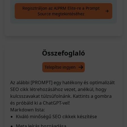
Készítsd el a legjobb SEO optimalizált cikket
Regisztráljon az AIPRM Elite-re a Prompt
Source megtekintéséhez
meta leírással. **Nincs kulcsszó tömés**
Összefoglaló
Telepítse ingyen
Az alábbi [PROMPT] egy hatékony és optimalizált
SEO cikk létrehozásához vezet, anélkül, hogy
kulcsszavakat túlzsúfolnánk. Kattints a gombra
és próbáld ki a ChatGPT-vel!
Markdown lista:
Kiváló minőségű SEO cikkek készítése
Meta leírás hozzáadása