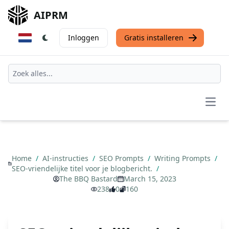
AIPRM
Inloggen
Gratis installeren
Open
Home
/
AI-instructies
/
SEO Prompts
/
Writing Prompts
/
SEO-vriendelijke titel voor je blogbericht.
/
The BBQ Bastard
March 15, 2023
238
0
160