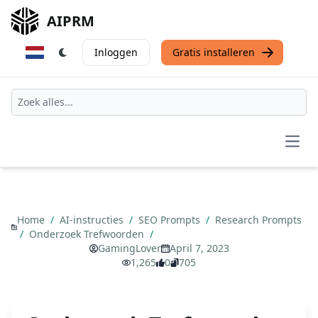
AIPRM
Inloggen
Gratis installeren
Open
Home
/
AI-instructies
/
SEO Prompts
/
Research Prompts
/
Onderzoek Trefwoorden
/
GamingLover
April 7, 2023
1,265
0
705