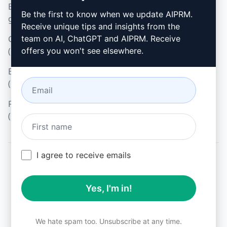
Beleid voor acceptabel
Google Chrome (en)
Be the first to know when we update AIPRM.
gebruik (en)
Microsoft Edge (en)
Receive unique tips and insights from the
Gebruiksvoorwaarden
team on AI, ChatGPT and AIPRM. Receive
(en)
offers you won't see elsewhere.
Browseruitbreidingsvoorwaarden
(en)
Factureringsvoorwaarden
(en)
I agree to receive emails
© 2026
All logos, trademarks, and registered trademarks are the
Yes, I'm in!
property of their respective owners.
AIPRM and other related brand names are registered
trademarks and are protected by international trademark
laws.
We hate spam too. Unsubscribe at any time.