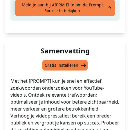
Onderzoek Trefwoorden Voor YouTube
Meld je aan bij AIPRM Elite om de Prompt
Source te bekijken
Video's
Samenvatting
Gratis installeren
Met het [PROMPT] kun je snel en effectief
zoekwoorden onderzoeken voor YouTube-
video's. Ontdek relevante trefwoorden;
optimaliseer je inhoud voor betere zichtbaarheid,
meer verkeer en grotere betrokkenheid.
Verhoog je videoprestaties; bereik een breder
publiek en vergroot je kansen op succes. Probeer
dit krachtige hulpmiddel vandaag nog uit op