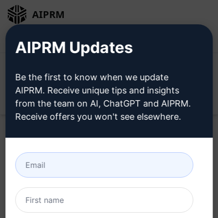
AIPRM
로그인
무료로 설치
AIPRM Updates
Be the first to know when we update
AIPRM. Receive unique tips and insights
Open
from the team on AI, ChatGPT and AIPRM.
Receive offers you won't see elsewhere.
Home
/
AI 프롬프트
/
SEO Prompts
/
Research Prompts
/
키워드 연구
/
GamingLover
April 7, 2023
1,265
0
705