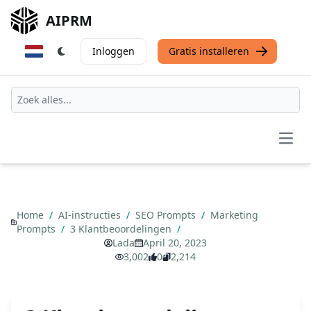
AIPRM
Inloggen
Gratis installeren
Open
Home
/
AI-instructies
/
SEO Prompts
/
Marketing
Prompts
/
3 Klantbeoordelingen
/
Lada
April 20, 2023
3,002
0
2,214