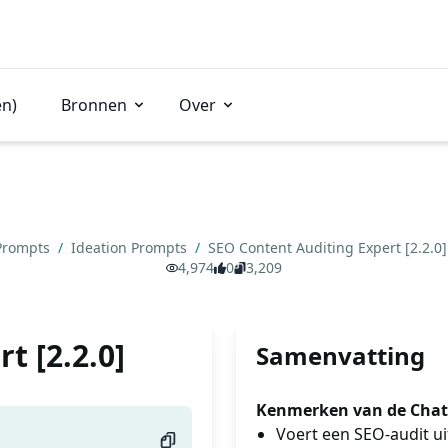
en)
Bronnen
Over
Prompts
/
Ideation Prompts
/
SEO Content Auditing Expert [2.2.0
4,974
0
3,209
t [2.2.0]
Samenvatting
Kenmerken van de Chat
Voert een SEO-audit u