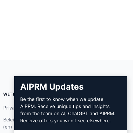
AIPRM Updates
WETTELIJK
DOWNLOADEN
Be the first to know when we update
AIPRM. Receive unique tips and insights
Privacybeleid (en)
Hoe installeren
from the team on AI, ChatGPT and AIPRM.
Beleid voor acceptabel gebruik
Google Chrome (en)
Receive offers you won't see elsewhere.
(en)
Microsoft Edge (en)