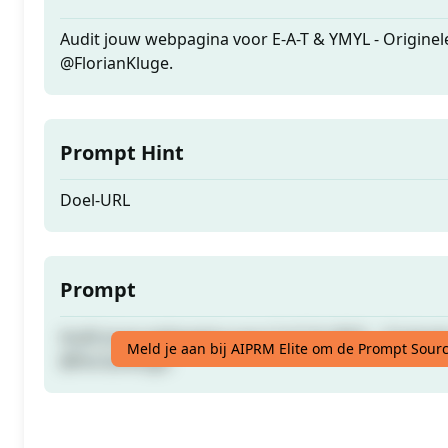
Audit jouw webpagina voor E-A-T & YMYL - Originel
@FlorianKluge.
Prompt Hint
Doel-URL
Prompt
Audit jouw webpagina voor E-A-T & YMYL - Originel
Meld je aan bij AIPRM Elite om de Prompt Sourc
@FlorianKluge.