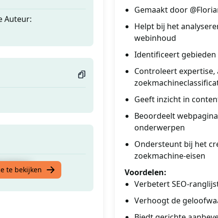
Gemaakt door @Floria
e Auteur:
Helpt bij het analyser
webinhoud
Identificeert gebiede
Controleert expertise,
zoekmachineclassifica
Geeft inzicht in conten
Beoordeelt webpagina'
onderwerpen
Ondersteunt bij het c
zoekmachine-eisen
e Auteur:
e te bekijken
Voordelen:
Verbetert SEO-ranglijs
Verhoogt de geloofwaa
Biedt gerichte aanbev