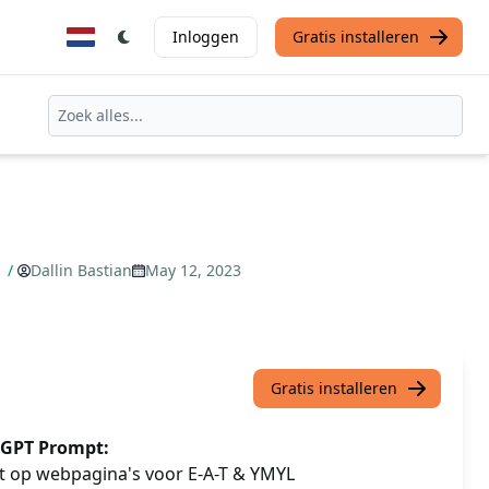
Inloggen
Gratis installeren
]
/
Dallin Bastian
May 12, 2023
Gratis installeren
GPT Prompt:
it op webpagina's voor E-A-T & YMYL