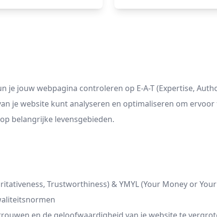
un je jouw webpagina controleren op E-A-T (Expertise, Auth
d van je website kunt analyseren en optimaliseren om ervoo
 op belangrijke levensgebieden.
oritativeness, Trustworthiness) & YMYL (Your Money or Your
waliteitsnormen
rtrouwen en de geloofwaardigheid van je website te vergro