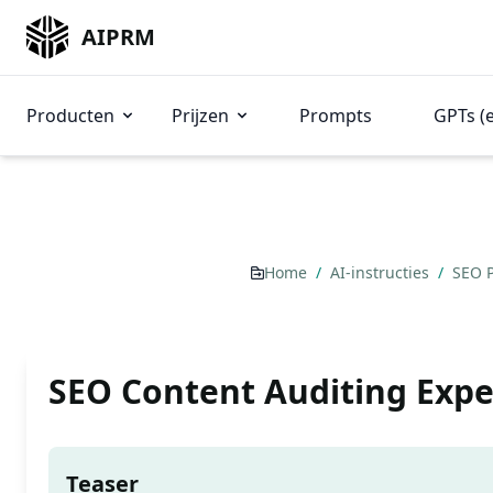
AIPRM
Producten
Prijzen
Prompts
GPTs (
Home
/
AI-instructies
/
SEO 
SEO Content Auditing Exper
Teaser