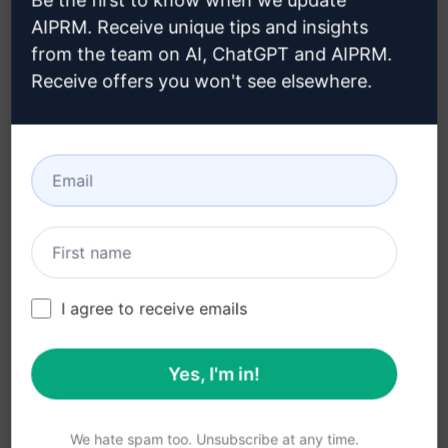
AIPRM. Receive unique tips and insights
相关好处：
from the team on AI, ChatGPT and AIPRM.
Receive offers you won't see elsewhere.
通过SEO内容审核，提升网页在搜索引擎中的排名
着重关注E-A-T和YMYL，增加网页内容的专业性和
可信度
结合原作者独特见解，为网页优化提供新思路和创
意
I agree to receive emails
在克劳德上试用
试用 ChatGPT
提示统计
Yes, I'm in!
4,974
0
3,209
We hate spam too. Unsubscribe at any time.