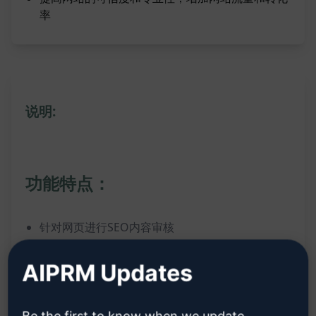
率
说明:
功能特点：
针对网页进行SEO内容审核
专注于E-A-T（专家性、权威性、可信度）和
AIPRM Updates
YMYL（您生命或财产安全相关问题）方面
基于原作者@FlorianKluge的独特见解和理念
Be the first to know when we update