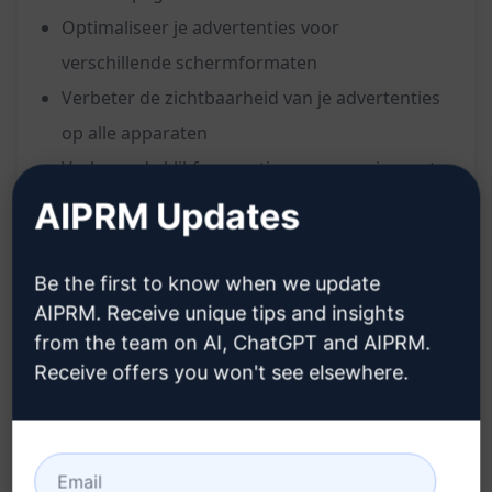
Optimaliseer je advertenties voor
verschillende schermformaten
Verbeter de zichtbaarheid van je advertenties
op alle apparaten
Verhoog de klikfrequentie en conversies met
responsieve advertenties
AIPRM Updates
Voordelen:
Be the first to know when we update
AIPRM. Receive unique tips and insights
Bereik meer potentiële klanten op desktop,
from the team on AI, ChatGPT and AIPRM.
mobiel en tablet
Receive offers you won't see elsewhere.
Verhoog de effectiviteit van je advertenties op
alle apparaten
Bespaar tijd met het maken van aparte
advertenties voor verschillende schermen