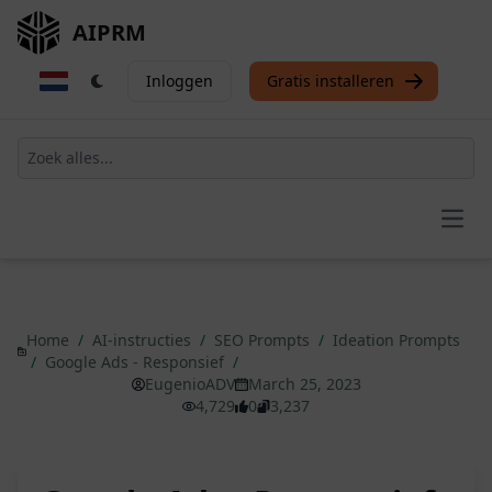
AIPRM
Inloggen
Gratis installeren
Open
Home
/
AI-instructies
/
SEO Prompts
/
Ideation Prompts
/
Google Ads - Responsief
/
EugenioADV
March 25, 2023
4,729
0
3,237