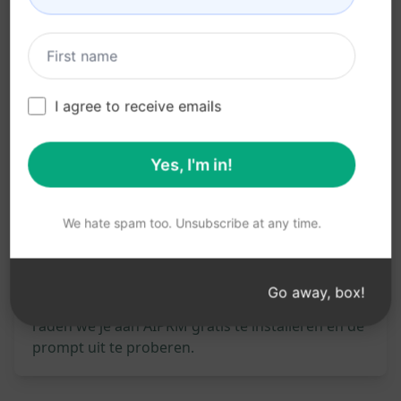
Optimaliseer je advertentiecampagnes voor
een betere ROI
I agree to receive emails
Probeer op Claude
Probeer op ChatGPT
Statistieken
Yes, I'm in!
4,729
0
3,237
We hate spam too. Unsubscribe at any time.
Let op: De voorgaande beschrijving is niet
gecontroleerd op nauwkeurigheid. Voor een
Go away, box!
goed begrip van wat er wordt gegenereerd,
raden we je aan AIPRM gratis te installeren en de
prompt uit te proberen.