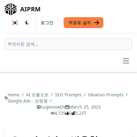
AIPRM
로그인
무료로 설치
Open
Home
/
AI 프롬프트
/
SEO Prompts
/
Ideation Prompts
/
Google Ads - 반응형
/
EugenioADV
March 25, 2023
4,729
0
3,237