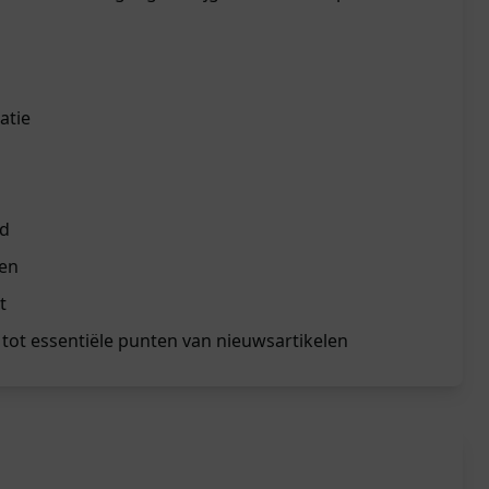
atie
rd
zen
t
tot essentiële punten van nieuwsartikelen