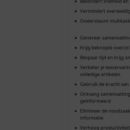
Bevordert snelheid e
Vermindert overweldig
Ondersteunt multitas
Genereer samenvattin
Krijg beknopte overzi
Bespaar tijd en krijg s
Verbeter je leeservari
volledige artikelen
Gebruik de kracht van 
Ontvang samenvattinge
geïnformeerd
Elimineer de noodzaak 
informatie
Verhoog productiviteit