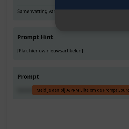
Samenvatting van Nieuwsartikelen
Prompt Hint
[Plak hier uw nieuwsartikelen]
Prompt
Samenvatting van Nieuwsartikelen
Meld je aan bij AIPRM Elite om de Prompt Sourc