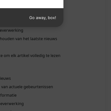
tting
Go away, box!
rijpen van meerdere artikelen
ieverwerking
jhouden van het laatste nieuws
 om elk artikel volledig te lezen
nieuws
n van actuele gebeurtenissen
nformatie
ieverwerking