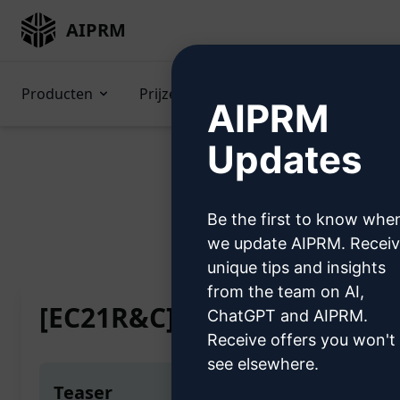
AIPRM
Producten
Prijzen
Prompts
GPTs (
AIPRM
Updates
Be the first to know whe
Home
/
AI-instructies
/
Producti
we update AIPRM. Recei
unique tips and insights
from the team on AI,
[EC21R&C] Nieuwsbrief - S
ChatGPT and AIPRM.
Receive offers you won't
see elsewhere.
Teaser