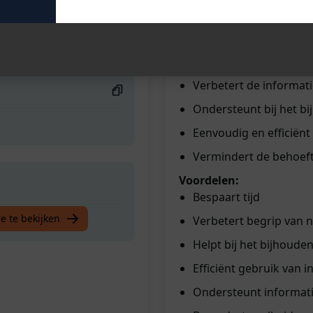
Automatische samenva
Tijdbesparend
Helpt bij het snel beg
Verbetert de informat
Ondersteunt bij het bi
Eenvoudig en efficiënt
Vermindert de behoefte
Voordelen:
Bespaart tijd
e te bekijken
Verbetert begrip van 
Helpt bij het bijhoude
Efficiënt gebruik van i
Ondersteunt informat