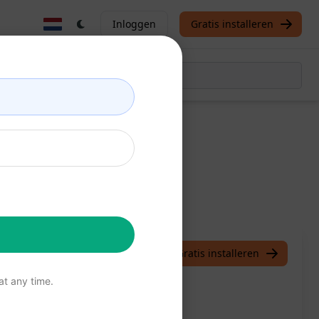
Inloggen
Gratis installeren
menvatting
/
Chan
March 30, 2023
Gratis installeren
t any time.
 van nieuwsartikelen