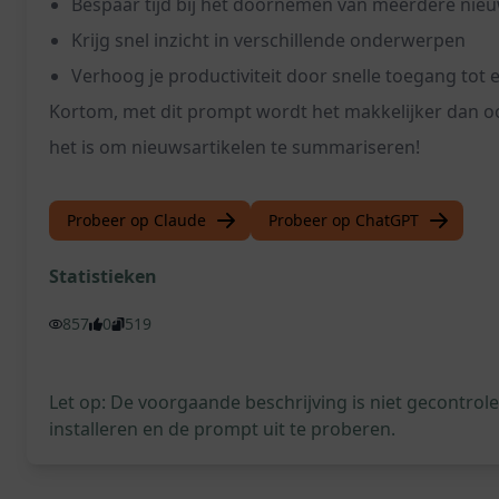
Bespaar tijd bij het doornemen van meerdere nie
Krijg snel inzicht in verschillende onderwerpen
Verhoog je productiviteit door snelle toegang tot 
Kortom, met dit prompt wordt het makkelijker dan ooi
het is om nieuwsartikelen te summariseren!
Probeer op Claude
Probeer op ChatGPT
Statistieken
857
0
519
Let op: De voorgaande beschrijving is niet gecontro
installeren en de prompt uit te proberen.