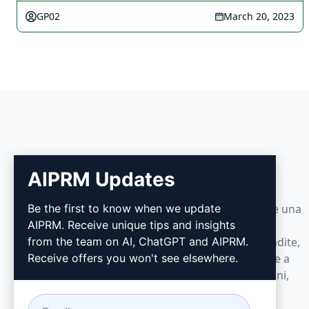
GP02
March 20, 2023
AIPRM
AIPRM Updates
Be the first to know when we update
AIPRM è uno strumento di gestione dei prompt e una
AIPRM. Receive unique tips and insights
libreria di prompt sviluppata dalla community.
from the team on AI, ChatGPT and AIPRM.
Realizza in pochi minuti attività di marketing, vendite,
Receive offers you won't see elsewhere.
operazioni, produttività e assistenza clienti grazie a
prompt pronti all'uso per ChatGPT, Claude, Gemini,
Midjourney, GPT Image e molti altri.