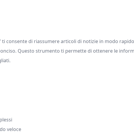
 consente di riassumere articoli di notizie in modo rapido ed
e conciso. Questo strumento ti permette di ottenere le infor
iati.
plessi
odo veloce