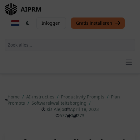
AIPRM
Inloggen
Gratis installeren
Open
Home
/
AI-instructies
/
Productivity Prompts
/
Plan
Prompts
/
Softwarekwaliteitsborging
/
Isis Alejos
April 18, 2023
677
0
273