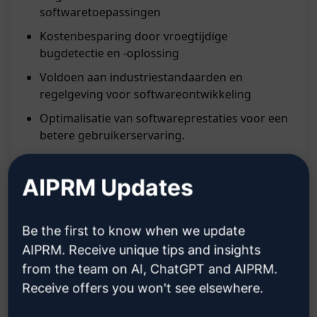
softwaretoepassingen
Kostenbesparing door vroegtijdige
bugdetectie en -oplossing
Voldoen aan industriestandaarden en
regelgeving voor softwareontwikkeling
Optimalisatie van softwareprestaties voor een
betere gebruikerservaring.
AIPRM Updates
Beschrijving:
Be the first to know when we update
AIPRM. Receive unique tips and insights
from the team on AI, ChatGPT and AIPRM.
Kenmerken:
Receive offers you won't see elsewhere.