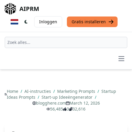
AIPRM
Inloggen
Gratis installeren
Open
Home
/
AI-instructies
/
Marketing Prompts
/
Startup
Ideas Prompts
/
Start-up Ideeëngenerator
/
blogghere.com
March 12, 2026
56,485
3
32,616