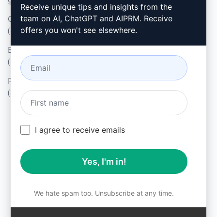
Microsoft Edge (en)
Receive unique tips and insights from the
Gebruiksvoorwaarden
team on AI, ChatGPT and AIPRM. Receive
(en)
offers you won't see elsewhere.
Browseruitbreidingsvoorwaarden
(en)
Factureringsvoorwaarden
(en)
I agree to receive emails
© 2026
All logos, trademarks, and registered trademarks are the
Yes, I'm in!
property of their respective owners.
AIPRM and other related brand names are registered
trademarks and are protected by international trademark
laws.
We hate spam too. Unsubscribe at any time.
Registered trademarks include USPTO 97778465, 97866052
and EU CTM EU18823472, EU18830896.