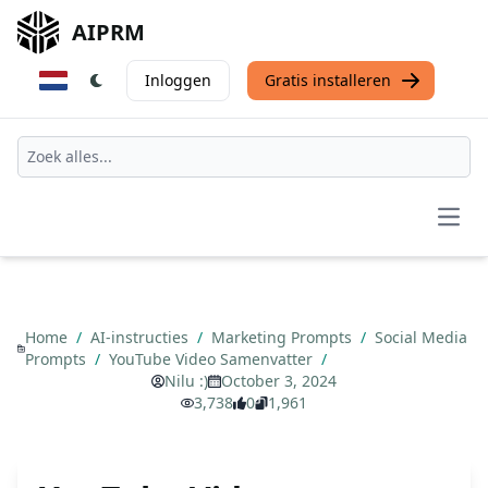
AIPRM
Inloggen
Gratis installeren
Open
Home
/
AI-instructies
/
Marketing Prompts
/
Social Media
Prompts
/
YouTube Video Samenvatter
/
Nilu :)
October 3, 2024
3,738
0
1,961