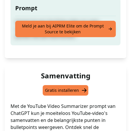
Prompt
Samenvat een YouTube-video en voeg
Meld je aan bij AIPRM Elite om de Prompt
opsommingstekens toe van de belangrijkste
Source te bekijken
punten die aan bod komen.
Samenvatting
Gratis installeren
Met de YouTube Video Summarizer prompt van
ChatGPT kun je moeiteloos YouTube-video's
samenvatten en de belangrijkste punten in
bulletpoints weergeven. Ontdek snel de