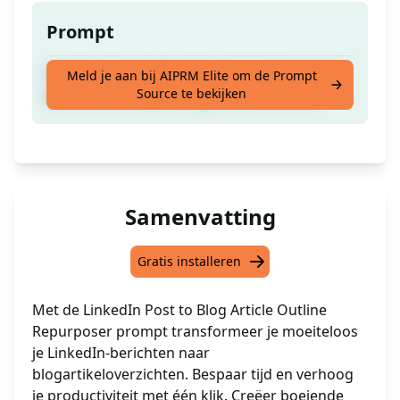
Prompt
Gebruik je LinkedIn-bericht om met één klik
Meld je aan bij AIPRM Elite om de Prompt
Source te bekijken
een schets van een blogartikel te maken
Samenvatting
Gratis installeren
Met de LinkedIn Post to Blog Article Outline
Repurposer prompt transformeer je moeiteloos
je LinkedIn-berichten naar
blogartikeloverzichten. Bespaar tijd en verhoog
je productiviteit met één klik. Creëer boeiende