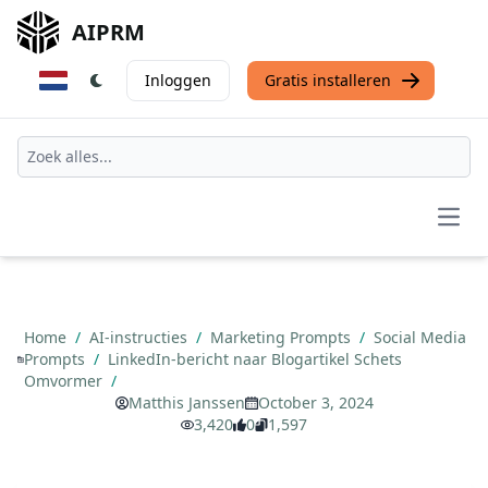
AIPRM
Inloggen
Gratis installeren
Open
Home
/
AI-instructies
/
Marketing Prompts
/
Social Media
Prompts
/
LinkedIn-bericht naar Blogartikel Schets
Omvormer
/
Matthis Janssen
October 3, 2024
3,420
0
1,597