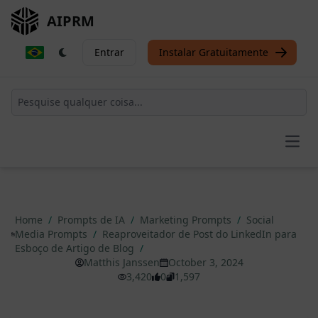
AIPRM
Entrar
Instalar Gratuitamente
Open
Home
/
Prompts de IA
/
Marketing Prompts
/
Social
Media Prompts
/
Reaproveitador de Post do LinkedIn para
Esboço de Artigo de Blog
/
Matthis Janssen
October 3, 2024
3,420
0
1,597