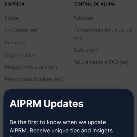
EMPRESA
CENTRAL DE AJUDA
Sobre
Tutoriais
Indústrias (en)
Comunidade de Usuários
(en)
Recursos
Status (en)
IA generativa
Faturamento e FAQ (en)
Preços Individuais (en)
Preços para Equipes (en)
Blog (en)
AIPRM Updates
LEGAL
BAIXAR
Be the first to know when we update
Política de Privacidade
Como Instalar
AIPRM. Receive unique tips and insights
(en)