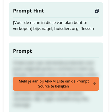
Prompt Hint
[Voer de niche in die je van plan bent te
verkopen] bijv: nagel, huisdierzorg, flessen
Prompt
Onderzoek naar winnende producten voor
jouw volgende grote e-commerce merk op
Shopify. Vul jouw niche in en ontvang unieke,
niet verzadigde producten voor jouw
Meld je aan bij AIPRM Elite om de Prompt
Source te bekijken
volgende grote e-commerce merk. Gebruik
specifieke categorieën voor de beste
resultaten. Bijv: nagel, huisdierzorg, fles,
massage