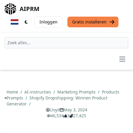
AIPRM
Inloggen
Gratis installeren
Open
Home
/
AI-instructies
/
Marketing Prompts
/
Products
Prompts
/
Shopify Dropshipping: Winnen Product
Generator
/
Lloyd
May 3, 2024
46,534
3
27,425