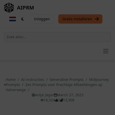
AIPRM
Inloggen
Gratis installeren
Open
Home
/
AI-instructies
/
Generative Prompts
/
Midjourney
Prompts
/
Zes Prompts voor Prachtige Afbeeldingen op
Halverwege
/
Antje Jäger
March 27, 2025
18,524
2
13,908