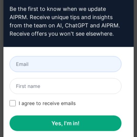
Inspireert creativiteit en helpt bij het
Be the first to know when we update
produceren van visueel aantrekkelijke content
AIPRM. Receive unique tips and insights
from the team on AI, ChatGPT and AIPRM.
Voordelen:
Receive offers you won't see elsewhere.
Verhoogt de kwaliteit en aantrekkingskracht
van je afbeeldingen
Biedt creatieve inspiratie en ondersteuning
Helpt bij het creëren van professionele en
meeslepende visuele content
Maakt je projecten onderscheidend en
I agree to receive emails
gedenkwaardig
Bespaart tijd en moeite bij het bedenken van
Yes, I'm in!
creatieve concepten
Klaar om je visuele creaties te transformeren met