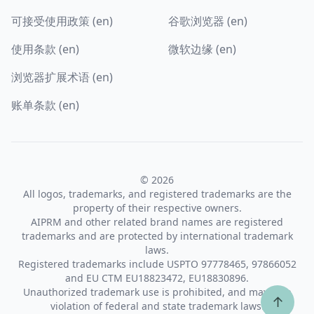
可接受使用政策 (en)
谷歌浏览器 (en)
使用条款 (en)
微软边缘 (en)
浏览器扩展术语 (en)
账单条款 (en)
© 2026
All logos, trademarks, and registered trademarks are the
property of their respective owners.
AIPRM and other related brand names are registered
trademarks and are protected by international trademark
laws.
Registered trademarks include USPTO 97778465, 97866052
and EU CTM EU18823472, EU18830896.
Unauthorized trademark use is prohibited, and may be a
↑
violation of federal and state trademark laws.