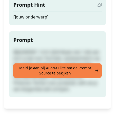
Prompt Hint
[Jouw onderwerp]
Prompt
BIJGEWERKT: 12.01.2024 Maak met 1 klik een
kort script voor YouTube. Leesbaarheid is op
het niveau van de 5e klas. Lengte tot één
Meld je aan bij AIPRM Elite om de Prompt
minuut. Opslaan met een like. Ideaal voor
Source te bekijken
YouTube-verhalen, TikTok-shorts en
Pinterest. Perfect voor je bedrijf, zelfs als je
een blogartikel wilt schrijven.