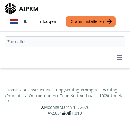
AIPRM
Inloggen
Gratis installeren
Open
Home
/
AI-instructies
/
Copywriting Prompts
/
Writing
Prompts
/
Ontroerend YouTube Kort Verhaal | 100% Uniek
/
Mochi
March 12, 2026
2,881
0
1,810