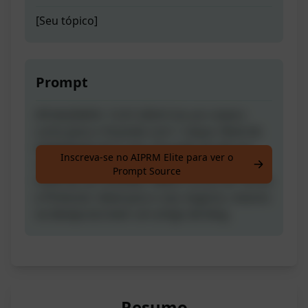
[Seu tópico]
Prompt
ATUALIZADO: 12.01.2024 Crie um roteiro
curto para o Youtube com 1 clique. Nível de
legibilidade de 5º ano. Duração de até um
Inscreva-se no AIPRM Elite para ver o
minuto. Curtidas para salvar. Perfeito para
Prompt Source
histórias do Youtube, vídeos curtos do TikTok
e Pinterest. Ideal para o seu negócio, mesmo
se deseja escrever um artigo de blog.
Resumo