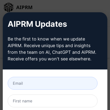
AIPRM
Entrar
Instalar Gratuitamente
AIPRM Updates
Be the first to know when we update
AIPRM. Receive unique tips and insights
Open
from the team on AI, ChatGPT and AIPRM.
Receive offers you won't see elsewhere.
Home
/
Prompts de IA
/
Copywriting Prompts
/
Writing
Prompts
/
História Emocionante do Youtube | 100% Único
/
Mochi
March 12, 2026
2,881
0
1,810