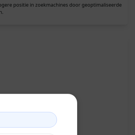
gere positie in zoekmachines door geoptimaliseerde
n.