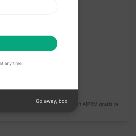
t any time.
Go away, box!
wordt gegenereerd, raden we je aan AIPRM gratis te