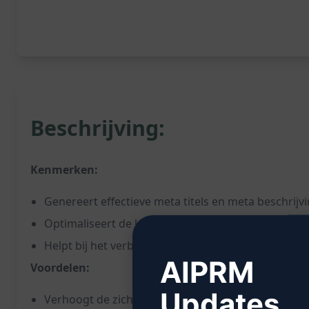
Beschrijving:
Kenmerken:
Genereert effectieve meta titels en meta beschrijv
Optimaliseert de lengte van karakters voor zoekm
Helpt bij het verbeteren van de ranking in de zoe
AIPRM
Voordelen:
Updates
Verhoogt de zichtbaarheid van de website in de S