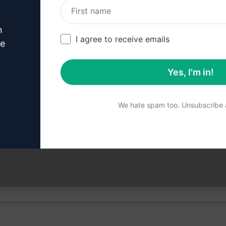
esultaten
n
I agree to receive emails
oekmachines
ve
Yes, I'm in!
We hate spam too. Unsubscribe a
leerd op nauwkeurigheid. Voor een goed begrip van wat er 