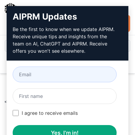
AIPRM
AIPRM Updates
Jetzt kostenlos
Anmeldung
installieren
Be the first to know when we update AIPRM.
Receive unique tips and insights from the
team on AI, ChatGPT and AIPRM. Receive
offers you won't see elsewhere.
Open
Home
/
AI Prompts für ChatGPT
/
Copywriting Prompts
/
Writing Prompts
/
Meta Titel und Meta Beschreibung mit
Sonderzeichen.
/
I agree to receive emails
Mirza Numan
August 11, 2023
2,240
0
1,642
Yes, I'm in!