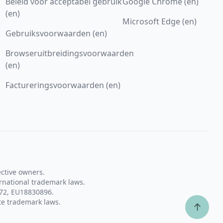
Beleid voor acceptabel gebruik
Google Chrome (en)
(en)
Microsoft Edge (en)
Gebruiksvoorwaarden (en)
Browseruitbreidingsvoorwaarden
(en)
Factureringsvoorwaarden (en)
ective owners.
rnational trademark laws.
72, EU18830896.
te trademark laws.
↑