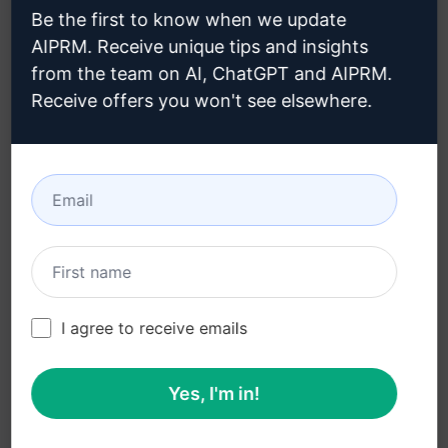
Be the first to know when we update
Informativa sulla privacy
Come installare
AIPRM. Receive unique tips and insights
(en)
from the team on AI, ChatGPT and AIPRM.
Google Chrome (en)
Politica di utilizzo
Receive offers you won't see elsewhere.
Microsoft Edge (en)
accettabile (en)
Condizioni di utilizzo (en)
Termini dell'estensione
del browser (en)
Termini di fatturazione
(en)
I agree to receive emails
Yes, I'm in!
© 2026
All logos, trademarks, and registered trademarks are the
property of their respective owners.