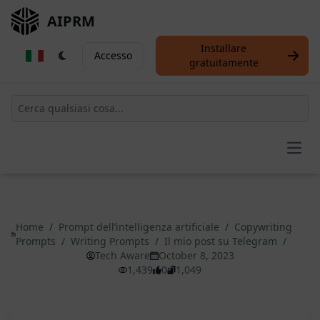
AIPRM
Installare
Accesso
gratuitamente
Open
Home
/
Prompt dell’intelligenza artificiale
/
Copywriting
Prompts
/
Writing Prompts
/
Il mio post su Telegram
/
Tech Aware
October 8, 2023
1,439
0
1,049