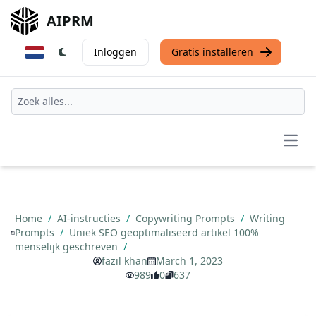
AIPRM
Inloggen
Gratis installeren
Open
Home
/
AI-instructies
/
Copywriting Prompts
/
Writing
Prompts
/
Uniek SEO geoptimaliseerd artikel 100%
menselijk geschreven
/
fazil khan
March 1, 2023
989
0
637