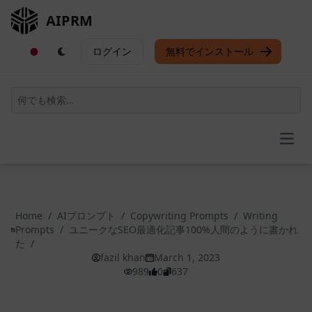
AIPRM
ログイン
無料でインストール
Open
Home
/
AIプロンプト
/
Copywriting Prompts
/
Writing
Prompts
/
ユニークなSEO最適化記事100%人間のように書かれ
た
/
fazil khan
March 1, 2023
989
0
637