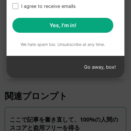
I agree to receive emails
クロードで試す
ChatGPTで試す
プロンプト統計
Yes, I'm in!
989
0
637
We hate spam too. Unsubscribe at any time.
注意：上記の説明は正確性を確認したものではあり
ません。 AIPRMを無料でインストールし、プロンプ
Go away, box!
トを試してみることをお勧めします。
関連プロンプト
ここで記事を書き直して、100%の人間の
スコアと盗用フリーを得る