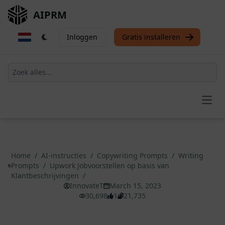
AIPRM
Inloggen
Gratis installeren
Open
Home
/
AI-instructies
/
Copywriting Prompts
/
Writing
Prompts
/
Upwork Jobvoorstellen op basis van
Klantbeschrijvingen
/
InnovateT
March 15, 2023
30,698
1
21,735