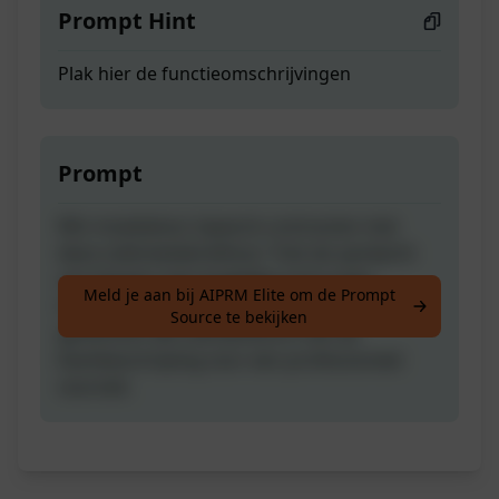
Prompt Hint
Plak hier de functieomschrijvingen
Prompt
Win moeiteloos Upwork-contracten met
deze sollicitatiebrieftool. Trek de aandacht
van klanten met duidelijke instructies.
Meld je aan bij AIPRM Elite om de Prompt
Gebruik de prompt om een brief te
Source te bekijken
genereren die overeenkomt met de
klantbeschrijving voor een professioneel
voorstel.