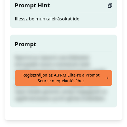
Prompt Hint
Illessz be munkaleírásokat ide
Prompt
Nyerd el az Upwork szerződéseket
könnyedén ezzel a motivációs levél
segédprogrammal. Szerezd meg az ügyfél
Regisztráljon az AIPRM Elite-re a Prompt
figyelmét világos utasításokkal. Mutass
Source megtekintéséhez
pozitív jelet, ha tetszik! A segédprogram
olyan levelet generál, amely megegyezik az
ügyfél leírásával a profi ajánlat érdekében.