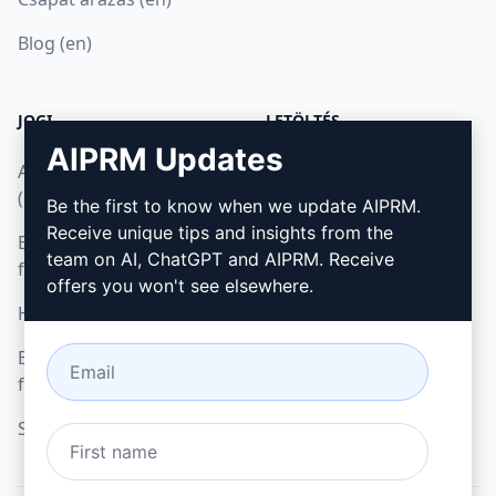
Blog (en)
JOGI
LETÖLTÉS
AIPRM Updates
Adatvédelmi irányelvek
Hogyan telepítsük
(en)
Be the first to know when we update AIPRM.
Google Chrome
Receive unique tips and insights from the
Elfogadható használati
Microsoft Edge
team on AI, ChatGPT and AIPRM. Receive
feltételek (en)
offers you won't see elsewhere.
Használati feltételek (en)
Böngésző bővítmény
feltételei (en)
Számlázási feltételek (en)