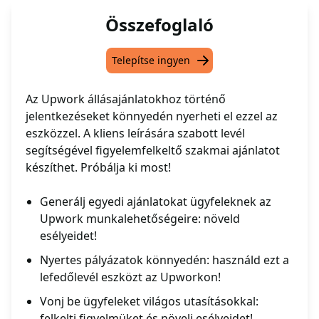
Összefoglaló
Telepítse ingyen
Az Upwork állásajánlatokhoz történő
jelentkezéseket könnyedén nyerheti el ezzel az
eszközzel. A kliens leírására szabott levél
segítségével figyelemfelkeltő szakmai ajánlatot
készíthet. Próbálja ki most!
Generálj egyedi ajánlatokat ügyfeleknek az
Upwork munkalehetőségeire: növeld
esélyeidet!
Nyertes pályázatok könnyedén: használd ezt a
lefedőlevél eszközt az Upworkon!
Vonj be ügyfeleket világos utasításokkal:
felkelti figyelmüket és növeli esélyeidet!