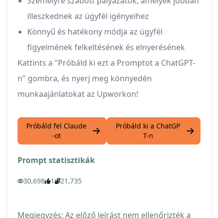
Személyre szabott pályázatok, amelyek jobban
illeszkednek az ügyfél igényeihez
Könnyű és hatékony módja az ügyfél
figyelmének felkeltésének és elnyerésének
Kattints a "Próbáld ki ezt a Promptot a ChatGPT-
n" gombra, és nyerj meg könnyedén
munkaajánlatokat az Upworkon!
Próbáld fel Claude
Próbáld ki a ChatGP
-ot
T-n
Prompt statisztikák
30,698
1
21,735
Megjegyzés: Az előző leírást nem ellenőrizték a