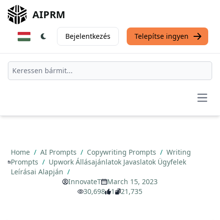
AIPRM
Bejelentkezés
Telepítse ingyen
Open
Home
/
AI Prompts
/
Copywriting Prompts
/
Writing
Prompts
/
Upwork Állásajánlatok Javaslatok Ügyfelek
Leírásai Alapján
/
InnovateT
March 15, 2023
30,698
1
21,735