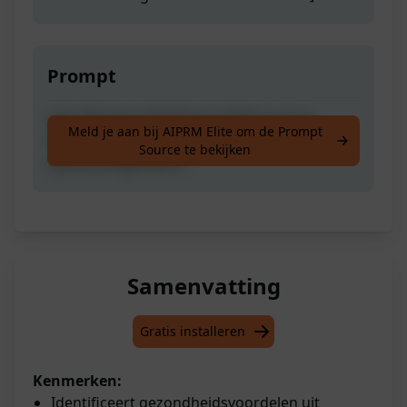
Prompt
Lijst alle gezondheidsvoordelen op van
Meld je aan bij AIPRM Elite om de Prompt
video-/audio-transcripties, gepresenteerd in
Source te bekijken
opsommingstekens.
Samenvatting
Gratis installeren
Kenmerken:
Identificeert gezondheidsvoordelen uit