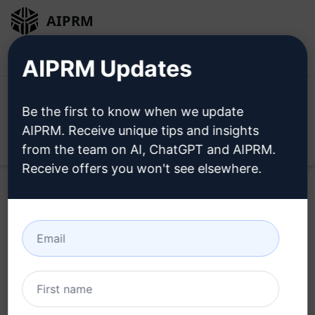
AIPRM
Inloggen
Gratis installeren
AIPRM Updates
Be the first to know when we update
AIPRM. Receive unique tips and insights
Open
from the team on AI, ChatGPT and AIPRM.
Receive offers you won't see elsewhere.
Home
/
AI-instructies
/
Copywriting Prompts
/
Summarize
Prompts
/
Gezondheidsvoordelen geëxtraheerd uit
transcripten
/
ai.art.spelunker
March 15, 2023
581
0
217